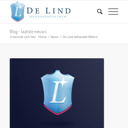
Blog - laatste nieuws
U bevindt zich hier:
Home
/
News
/
De Lind behandelt BNers!