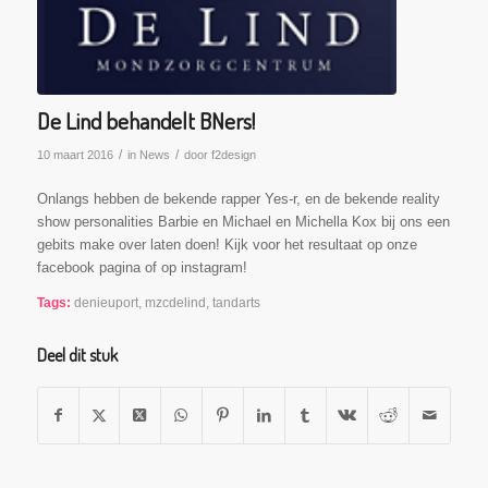
De Lind behandelt BNers!
/
/
10 maart 2016
in
News
door
f2design
Onlangs hebben de bekende rapper Yes-r, en de bekende reality
show personalities Barbie en Michael en Michella Kox bij ons een
gebits make over laten doen! Kijk voor het resultaat op onze
facebook pagina of op instagram!
Tags:
denieuport
,
mzcdelind
,
tandarts
Deel dit stuk