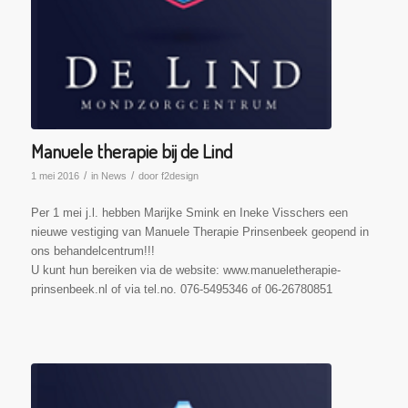
Manuele therapie bij de Lind
/
/
1 mei 2016
in
News
door
f2design
Per 1 mei j.l. hebben Marijke Smink en Ineke Visschers een
nieuwe vestiging van Manuele Therapie Prinsenbeek geopend in
ons behandelcentrum!!!
U kunt hun bereiken via de website: www.manueletherapie-
prinsenbeek.nl of via tel.no. 076-5495346 of 06-26780851