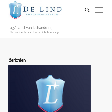
Tag Archief van: behandeling
U bevindt zich hier:
Home
/
behandeling
Berichten